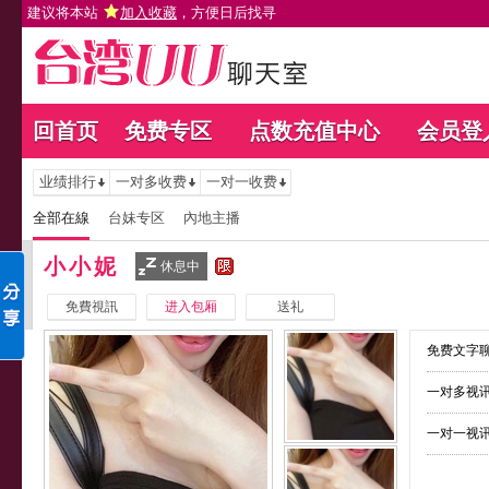
建议将本站
加入收藏
，方便日后找寻
回首页
免费专区
点数充值中心
会员登
业绩排行
一对多收费
一对一收费
全部在線
台妹专区
內地主播
小小妮
休息中
免費視訊
进入包厢
送礼
免费文字聊
一对多视讯
一对一视讯