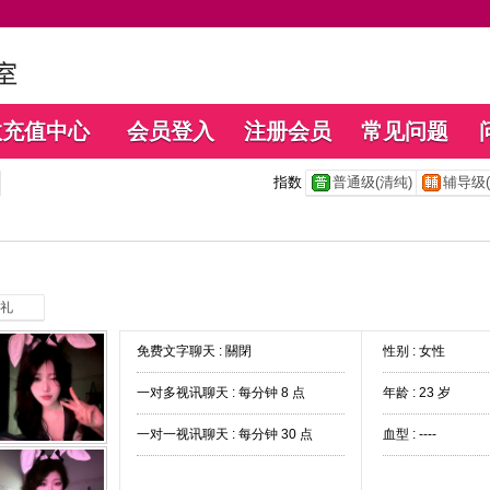
数充值中心
会员登入
注册会员
常见问题
指数
普通级(清纯)
辅导级(
礼
免费文字聊天 :
關閉
性别 : 女性
一对多视讯聊天 :
每分钟 8 点
年龄 : 23 岁
一对一视讯聊天 :
每分钟 30 点
血型 : ----