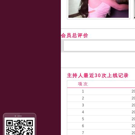
会员总评价
主持人最近30次上线记录
项 次
1
2
2
2
3
2
4
2
5
2
6
2
7
2