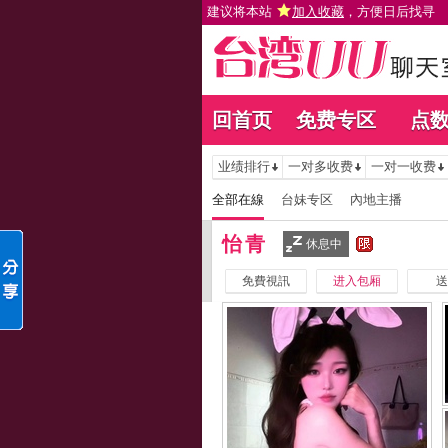
建议将本站
加入收藏
，方便日后找寻
回首页
免费专区
点
业绩排行
一对多收费
一对一收费
全部在線
台妹专区
內地主播
怡青
休息中
免費視訊
进入包厢
送