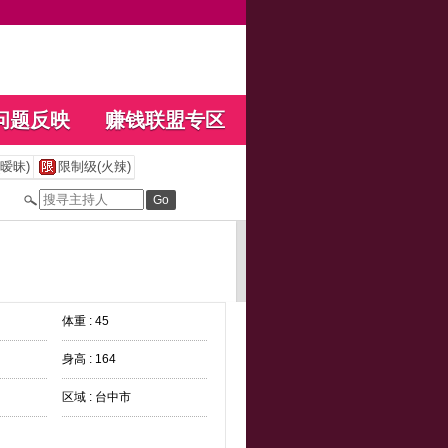
问题反映
赚钱联盟专区
暧昧)
限制级(火辣)
体重 : 45
身高 : 164
区域 : 台中市